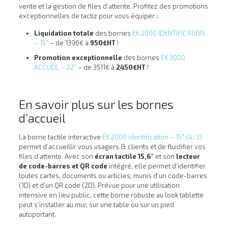
vente et la gestion de files d’attente. Profitez des promotions
exceptionnelles de tactiz pour vous équiper :
Liquidation totale
des bornes
EK 2000 IDENTIFICATION
– 15″
– de 1396€ à
950€HT
!
Promotion exceptionnelle
des bornes
EK 3000
ACCUEIL – 22″
– de 3511€ à
2450€HT
!
En savoir plus sur les bornes
d’accueil
La borne tactile interactive
EK 2000 identification – 15″ (4/3)
permet d’accueillir vous usagers & clients et de fluidifier vos
files d’attente. Avec son
écran tactile 15,6″
et son
lecteur
de code-barres et QR code
intégré, elle permet d’identifier
toutes cartes, documents ou articles, munis d’un code-barres
(1D) et d’un QR code (2D). Prévue pour une utilisation
intensive en lieu public, cette borne robuste au look tablette
peut s’installer au mur, sur une table ou sur un pied
autoportant.