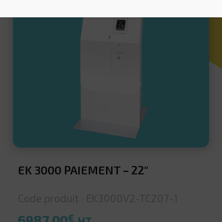
EK 3000 PAIEMENT – 22″
Code produit : EK3000V2-TCZ07-1
€
6987,00
HT