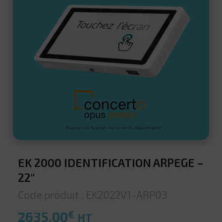
EK 2000 IDENTIFICATION ARPEGE –
22″
Code produit : EK2022V1-ARP03
€
2635,00
HT