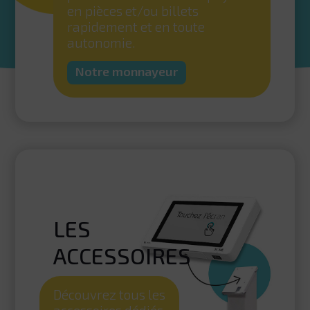
en pièces et/ou billets
rapidement et en toute
autonomie.
Notre monnayeur
LES
ACCESSOIRES
Découvrez tous les